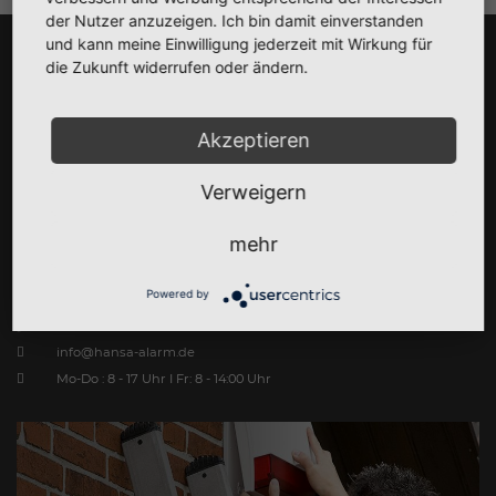
der Nutzer anzuzeigen. Ich bin damit einverstanden
und kann meine Einwilligung jederzeit mit Wirkung für
die Zukunft widerrufen oder ändern.
Akzeptieren
Verweigern
mehr
KONTAKT
Powered by
Am Neuhof 3, 23558 Lübeck
0451 / 160 802 - 0
info@hansa-alarm.de
Mo-Do : 8 - 17 Uhr I Fr: 8 - 14:00 Uhr